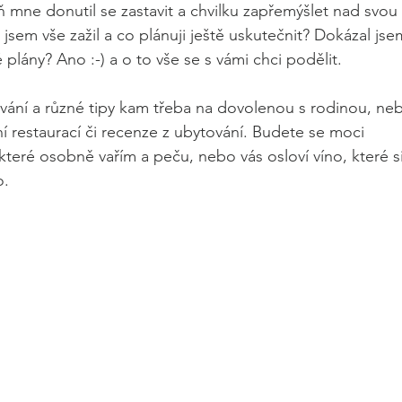
 mne donutil se zastavit a chvilku zapřemýšlet nad svou 
jsem vše zažil a co plánuji ještě uskutečnit? Dokázal jse
lány? Ano :-) a o to vše se s vámi chci podělit.
ování a různé tipy kam třeba na dovolenou s rodinou, ne
restaurací či recenze z ubytování. Budete se moci 
teré osobně vařím a peču, nebo vás osloví víno, které si
o.