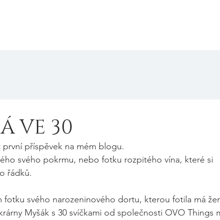
Pop Up
Kontakt
Á VE 30
 první příspěvek na mém blogu.
ého svého pokrmu, nebo fotku rozpitého vína, které si 
o řádků.
 fotku svého narozeninového dortu, kterou fotila má že
ukrárny Myšák s 30 svíčkami od společnosti OVO Things m