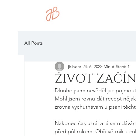
All Posts
jiribeer
24. 6. 2022
Minut čtení: 1
ŽIVOT ZAČÍN
Dlouho jsem nevěděl jak pojmout
Mohl jsem rovnu dát recept nějak
zrovna vychutnávám u psaní těcht
Nakonec čas uzrál a já sem dávám
před půl rokem. Obří větrník z c