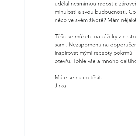
udělal nesmírnou radost a zároveň
minulostí a svou budoucností. Co 
něco ve svém životě? Mám nějaké p
Těšit se můžete na zážitky z cest
sami. Nezapomenu na doporučení 
inspirovat mými recepty pokrmů, k
otevřu. Tohle vše a mnoho dalšíh
Máte se na co těšit.
Jirka